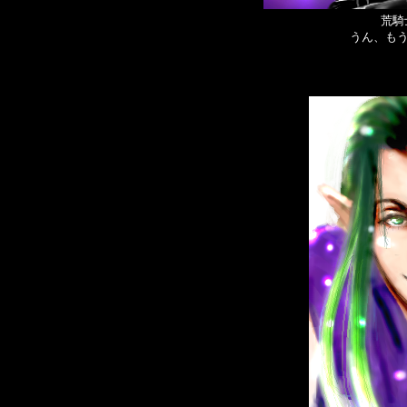
荒騎
うん、もう