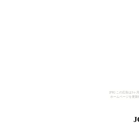
[PR] この広告は
ホームページを更新
J