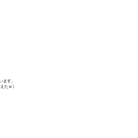
います。
萌えたｗ）