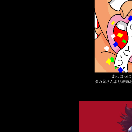
あっはっは
タカ兄さんより結婚