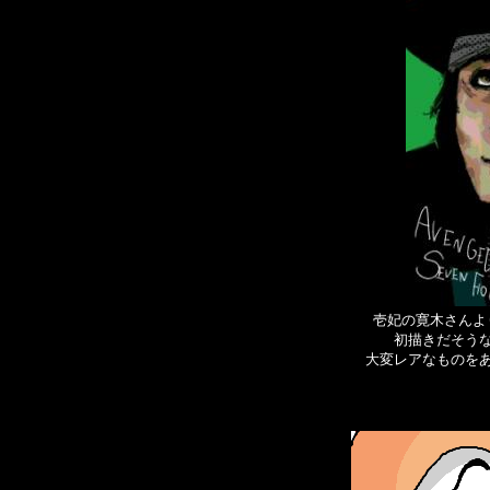
壱妃の寛木さんよ
初描きだそう
大変レアなものを