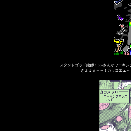
スタンドゴッド絵師！bo-さんがワーキン
ぎょえぇ～～！カッコエェ～